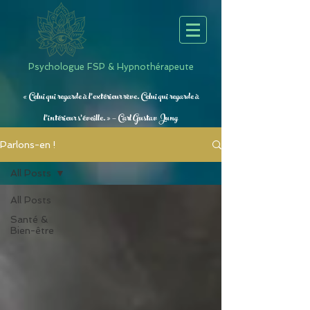
Psychologue FSP & Hypnothérapeute
« Celui qui regarde à l’extérieur rêve. Celui qui regarde à
l’intérieur s’éveille. » — Carl Gustav Jung
Parlons-en !
All Posts
All Posts
Santé &
Bien-être