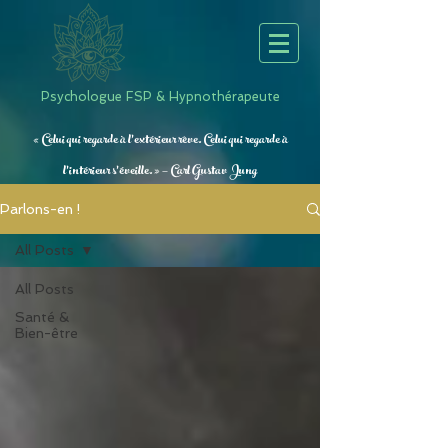
Psychologue FSP & Hypnothérapeute
« Celui qui regarde à l’extérieur rêve. Celui qui regarde à
l’intérieur s’éveille. » — Carl Gustav Jung
Parlons-en !
All Posts
All Posts
Santé &
Bien-être