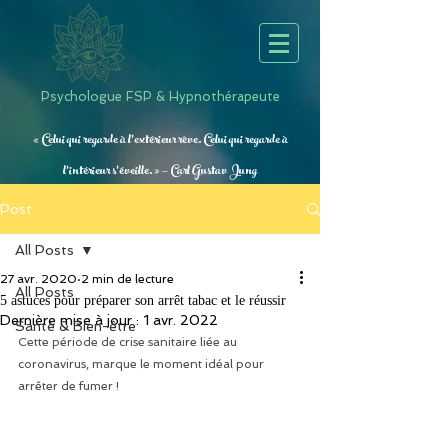
Psychologue FSP & Hypnothérapeute
« Celui qui regarde à l’extérieur rêve. Celui qui regarde à
l’intérieur s’éveille. » — Carl Gustav Jung
Post
All Posts
27 avr. 2020
2 min de lecture
All Posts
5 astuces pour préparer son arrêt tabac et le réussir
Dernière mise à jour :
1 avr. 2022
Santé & Bien-être
Cette période de crise sanitaire liée au 
coronavirus, marque le moment idéal pour 
arrêter de fumer !