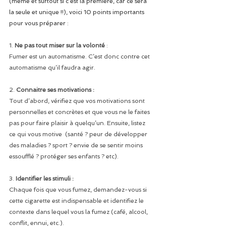
(même et surtout si c’est la première, car ce sera 
la seule et unique !!), voici 10 points importants 
pour vous préparer :
1. 
Ne pas tout miser sur la volonté 
: 
Fumer est un automatisme. C’est donc contre cet 
automatisme qu’il faudra agir.
2. 
Connaitre ses motivations : 
Tout d’abord, vérifiez que vos motivations sont 
personnelles et concrètes et que vous ne le faites 
pas pour faire plaisir à quelqu’un. Ensuite, listez 
ce qui vous motive  (santé ? peur de développer 
des maladies ? sport ? envie de se sentir moins 
essoufflé ? protéger ses enfants ? etc).
3. 
Identifier les stimuli :
Chaque fois que vous fumez, demandez-vous si 
cette cigarette est indispensable et identifiez le 
contexte dans lequel vous la fumez (café, alcool, 
conflit, ennui, etc.).