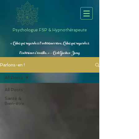
Psychologue FSP & Hypnothérapeute
« Celui qui regarde à l’extérieur rêve. Celui qui regarde à
l’intérieur s’éveille. » — Carl Gustav Jung
Parlons-en !
All Posts
All Posts
Santé &
Bien-être