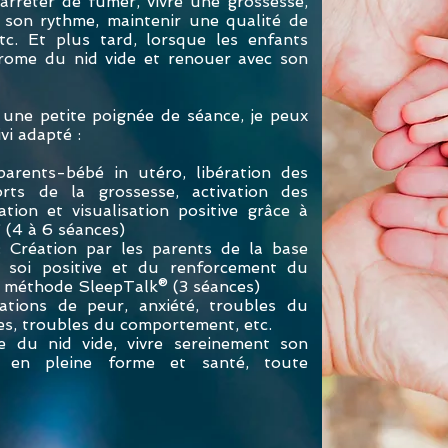
arrêter de fumer, vivre une grossesse,
r son rythme, maintenir une qualité de
tc. Et plus tard, lorsque les enfants
drome du nid vide et renouer avec son
 une petite poignée de séance, je peux
vi adapté :
parents-bébé in utéro, libération des
rts de la grossesse, activation des
ation et visualisation positive grâce à
(4 à 6 séances)
 Création par les parents de la base
e soi positive et du renforcement du
a méthode SleepTalk® (3 séances)
uations de peur, anxiété, troubles du
les, troubles du comportement, etc.
e du nid vide, vivre sereinement son
r en pleine forme et santé, toute