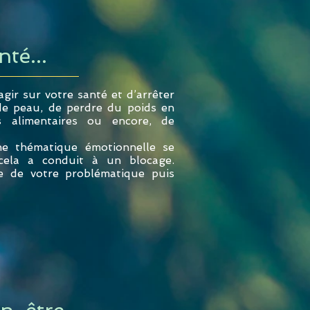
té...
agir sur votre santé et d’arrêter
de peau, de perdre du poids en
 alimentaires ou encore, de
e thématique émotionnelle se
cela a conduit à un blocage.
e de votre problématique puis