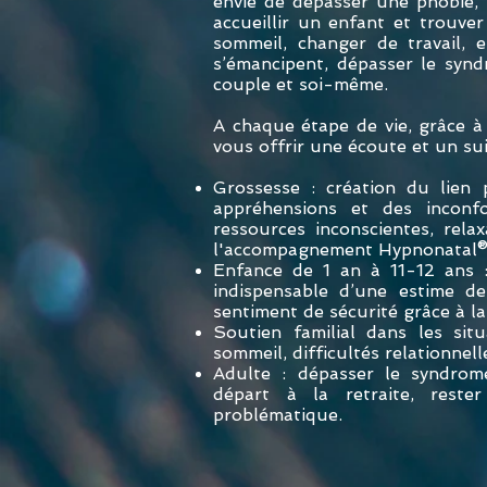
envie de dépasser une phobie, 
accueillir un enfant et trouve
sommeil, changer de travail, e
s’émancipent, dépasser le syn
couple et soi-même.
A chaque étape de vie, grâce à
vous offrir une écoute et un sui
Grossesse : création du lien 
appréhensions et des inconfo
ressources inconscientes, relax
l'accompagnement Hypnonatal® 
Enfance de 1 an à 11-12 ans :
indispensable d’une estime d
sentiment de sécurité grâce à l
Soutien familial dans les sit
sommeil, difficultés relationnel
Adulte : dépasser le syndrom
départ à la retraite, reste
problématique.