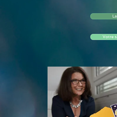
La
Votre s