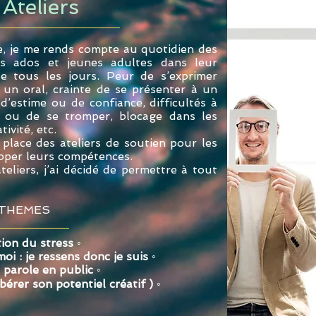
 Ateliers
, je me rends compte au quotidien des
les ados et jeunes adultes dans leur
e tous les jours. Peur de s’exprimer
 un oral, crainte de se présenter à un
’estime ou de confiance, difficultés à
x ou de se tromper, blocage dans les
ivité, etc.
 place des ateliers de soutien pour les
opper leurs compétences.
eliers, j’ai décidé de permettre à tout
THEMES
ion du stress ◦
oi : je ressens donc je suis
◦
e parole en public ◦
ibérer son potentiel créatif )
◦