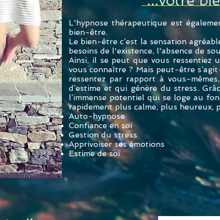
...votre bi
L'hypnose thérapeutique est égalemen
bien-être.
Le bien-être c’est la sensation agréabl
besoins de l'existence, l'absence de sou
Ainsi, il se peut que vous ressentiez
vous connaître ? Mais peut-être s’agit-
ressentez par rapport à vous-mêmes
d’estime et qui génère du stress. Grâ
l’immense potentiel qui se loge au fo
rapidement plus calme, plus heureux, pl
Auto-hypnose
Confiance en soi
Gestion du stress
Apprivoiser ses émotions
Estime de soi