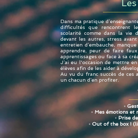
Les
Dans ma pratique d’enseignante
difficultés que rencontrent 
scolarité comme dans la vie d
devant les autres, stress avant
entretien d’embauche, manque d
apprendre, peur de faire fau
apprentissages ou face à sa créat
J’ai eu l'occasion de mettre en
élèves afin de les aider à dével
Au vu du franc succès de ces at
un chacun d’en profiter.
◦ Gest
◦ Mes é
motions et m
◦ Prise d
◦ Out of the box ! (l