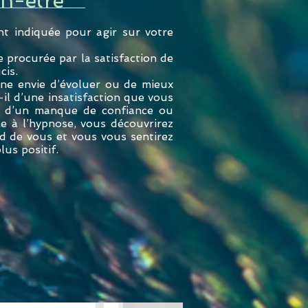
en-être
t indiquée pour agir sur votre
e procurée par la satisfaction de
cis.
 une envie d’évoluer ou de mieux
il d’une insatisfaction que vous
, d’un manque de confiance ou
ce à l’hypnose, vous découvrirez
nd de vous et vous vous sentirez
us positif.