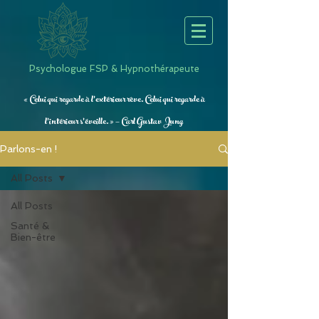
Psychologue FSP & Hypnothérapeute
« Celui qui regarde à l’extérieur rêve. Celui qui regarde à
l’intérieur s’éveille. » — Carl Gustav Jung
Parlons-en !
All Posts
All Posts
Santé &
Bien-être