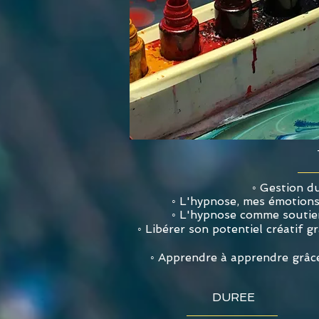
◦ Gestion d
◦ L'hypnose, mes é
motions
◦
L'hypnose
comme soutien 
◦ Libérer son potentiel créatif g
◦ Apprendre à apprendre grâce
DUREE