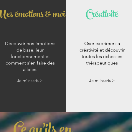
es émotions & moi
Créativité
Découvrir nos émotions
Oser exprimer sa
de base, leur
créativité et découvrir
fonctionnement et
toutes les richesses
comment s'en faire des
thérapeutiques
alliées.
Je m'inscris >
Je m'inscris >
Ce qu'ils en