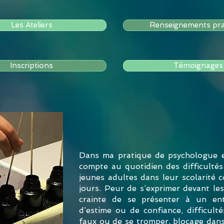
Les Ateliers
Renseignements pra
Inscriptions
Témoignages
Dans ma pratique de psychologue e
compte au quotidien des difficulté
jeunes adultes dans leur scolarité 
jours. Peur de s’exprimer devant les
crainte de se présenter à un en
d’estime ou de confiance, difficult
faux ou de se tromper, blocage dans