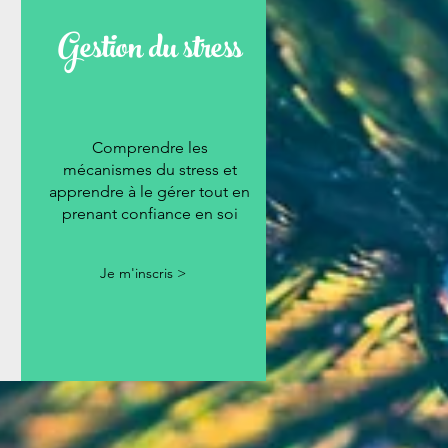
Gestion du stress
Comprendre les
mécanismes du stress et
apprendre à le gérer tout en
prenant confiance en soi
Je m'inscris >