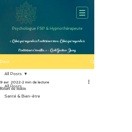
Psychologue FSP & Hypnothérapeute
« Celui qui regarde à l’extérieur rêve. Celui qui regarde à
l’intérieur s’éveille. » — Carl Gustav Jung
Post
All Posts
9 avr. 2022
2 min de lecture
All Posts
Rituel du matin
Santé & Bien-être